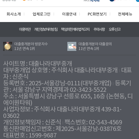
회사소개
업체로그인
이용안내
PC화면보기
전체메뉴
이용약관
개인정보처리방침
책임의한계와법적고지
주의사항
오류신고
대출중개분야 방문자수
대출중개분야 대출문의
11년 연속 1위
11년 연속 1위
사이트명 : 대출나라대부중개
대부중개업 상호명 : 주식회사 대출나라대부중개
대표
자 : 신준식
등록번호 : 2025-서울강남-0111(대부중개업)
등록기
관 : 서울 강남구 지역경제과 02-3423-5522
주소 : 서울특별시 강남구 선릉로 655, 16층 (논현동, 디
에이원타워)
사업자정보 : 주식회사 대출나라대부중개 439-81-
03602
개인정보책임자 : 신준식
팩스번호: 02-543-4569
통신판매업신고번호 : 제2025-서울강남-03876호
대표번호 : 1599-9687