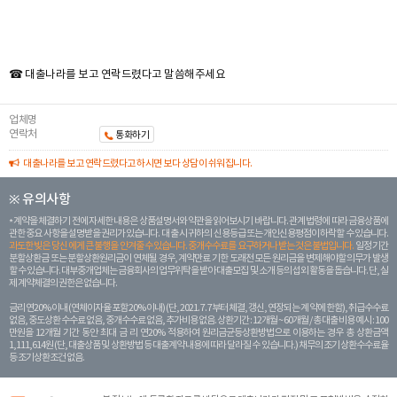
☎ 대출나라를 보고 연락드렸다고 말씀해주세요
업체명
연락처
통화하기
대출나라를 보고 연락드렸다고 하시면 보다 상담이 쉬워집니다.
※ 유의사항
계약을 체결하기 전에 자세한 내용은 상품설명서와 약관을 읽어보시기 바랍니다. 관계 법령에 따라 금융상품에
관한 중요 사항을 설명받을 권리가 있습니다. 대 출 시 귀하의 신용등급 또는 개인신용평점이 하락할 수 있습니다.
과도한 빚은 당신 에게 큰 불행을 안겨줄 수 있습니다. 중개수수료를 요구하거나 받는 것은 불법입니다.
일정 기간
분할상환금 또는 분할상환원리금이 연체될 경우, 계약만료 기한 도래전 모든 원리금을 변제해야할 의무가 발생
할 수 있습니다. 대부중개업체는 금융회사의 업무위탁을 받아 대출모집 및 소개 등의 섭외 활동을 돕습니다. 단, 실
제 계약체결의 권한은 없습니다.
금리 연20% 이내 (연체이자율 포함 20% 이내) (단, 2021. 7. 7부터 체결, 갱신, 연장되는 계 약에 한함), 취급수수료
없음, 중도상환 수수료 없음, 중개수수료 없음, 추가비용 없음. 상환기간 : 12개월 ~ 60개월 / 총 대출 비용 예시 : 100
만원을 12개월 기간 동안 최대 금 리 연20% 적용하여 원리금균등상환방법으로 이용하는 경우 총 상환금액
1,111,614원 (단, 대출상품 및 상환방법 등 대출계약 내용에 따라 달라질 수 있습니다.) 채무의 조기 상환수수료율
등 조기상환조건 없음.