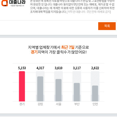
본 정보는
에 등록한 자료를 바탕으로 대출나라가 편집 및 그 표현방법을 수정하
여 완성한 것 입니다. 대출나라 동의없이무단전재 또는 재배포, 재가공 할 수 없
으며, 대출나라는
에 게재한 자료에 대한 오류와 사용자가 이를 신뢰하여 취한
조치에대해 책임을 지지않습니다.
[저작권 대출나라. 무단전재-재배포 금지]
목록
지역별 업체찾기에서
최근 7일
기준으로
경기
지역이 가장 클릭수가 많았어요!
5,153
4,317
3,610
3,117
2,622
경기
강원
서울
부산
인천