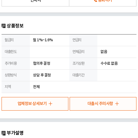
연락처
통화하기
상품정보
월금리
월 1%~1.6%
연금리
대출한도
연체금리
없음
추가비용
협의후 결정
조기상환
수수료 없음
상환방식
상담 후 결정
대출기간
지역
전체
업체정보 상세보기
대출시 주의사항
부가설명