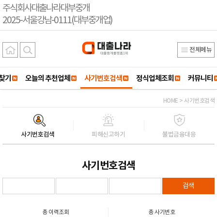
주식회사대출나라대부중개
2025-서울강남-0111(대부중개업)
전체메뉴
찾기
오늘의 추천업체
사기번호검색
정식업체조회
커뮤니티
HOME > 사기번호검색
사기번호검색
피해신고하기
불법금융대응
사기번호검색
검색
총 이력조회
총 사기번호