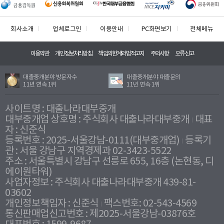
회사소개
업체로그인
이용안내
PC화면보기
전체메뉴
이용약관
개인정보처리방침
책임의한계와법적고지
주의사항
오류신고
대출중개분야 방문자수
대출중개분야 대출문의
11년 연속 1위
11년 연속 1위
사이트명 : 대출나라대부중개
대부중개업 상호명 : 주식회사 대출나라대부중개
대표
자 : 신준식
등록번호 : 2025-서울강남-0111(대부중개업)
등록기
관 : 서울 강남구 지역경제과 02-3423-5522
주소 : 서울특별시 강남구 선릉로 655, 16층 (논현동, 디
에이원타워)
사업자정보 : 주식회사 대출나라대부중개 439-81-
03602
개인정보책임자 : 신준식
팩스번호: 02-543-4569
통신판매업신고번호 : 제2025-서울강남-03876호