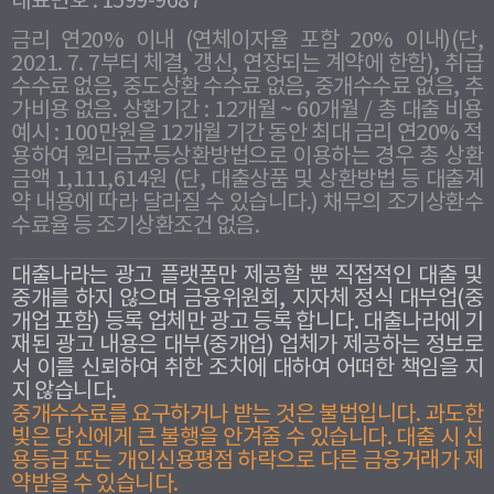
대표번호 : 1599-9687
금리 연20% 이내 (연체이자율 포함 20% 이내)(단,
2021. 7. 7부터 체결, 갱신, 연장되는 계약에 한함), 취급
수수료 없음, 중도상환 수수료 없음, 중개수수료 없음, 추
가비용 없음. 상환기간 : 12개월 ~ 60개월 / 총 대출 비용
예시 : 100만원을 12개월 기간 동안 최대 금리 연20% 적
용하여 원리금균등상환방법으로 이용하는 경우 총 상환
금액 1,111,614원 (단, 대출상품 및 상환방법 등 대출계
약 내용에 따라 달라질 수 있습니다.) 채무의 조기상환수
수료율 등 조기상환조건 없음.
대출나라는 광고 플랫폼만 제공할 뿐 직접적인 대출 및
중개를 하지 않으며 금융위원회, 지자체 정식 대부업(중
개업 포함) 등록 업체만 광고 등록 합니다. 대출나라에 기
재된 광고 내용은 대부(중개업) 업체가 제공하는 정보로
서 이를 신뢰하여 취한 조치에 대하여 어떠한 책임을 지
지 않습니다.
중개수수료를 요구하거나 받는 것은 불법입니다. 과도한
빛은 당신에게 큰 불행을 안겨줄 수 있습니다. 대출 시 신
용등급 또는 개인신용평점 하락으로 다른 금융거래가 제
약받을 수 있습니다.